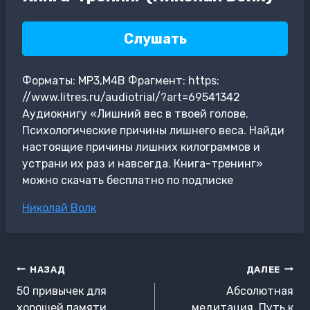
Слушать
Форматы: MP3,M4B Фрагмент: https:
//www.litres.ru/audiotrial/?art=69541342
Аудиокнигу «Лишний вес в твоей голове.
Психологические причины лишнего веса. Найди
настоящие причины лишних килограммов и
устрани их раз и навсегда. Книга-тренинг»
можно скачать бесплатно по подписке
Метки
Николай Волк
записи:
Навигация
НАЗАД
ДАЛЕЕ
по
50 привычек для
Абсолютная
хорошей памяти
медитация. Путь к