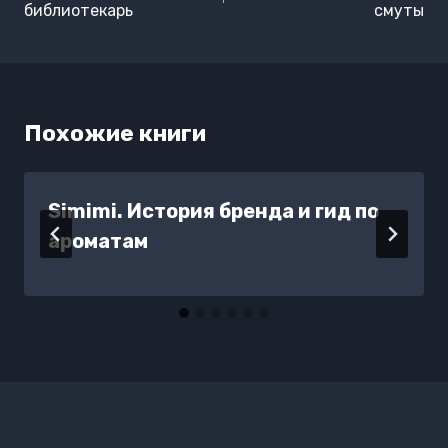
записям
библиотекарь
смуты
Похожие книги
Simimi. История бренда и гид по
ароматам