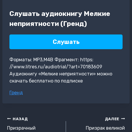
Слушать аудиокнигу Мелкие
неприятности (Гренд)
Слушать
Форматы: MP3,M4B Фрагмент: https:
//www.litres.ru/audiotrial/?art=70183609
Аудиокнигу «Мелкие неприятности» можно
скачать бесплатно по подписке
Метки
Гренд
записи:
Навигация
НАЗАД
ДАЛЕЕ
по
Призрачный
Призрак великой