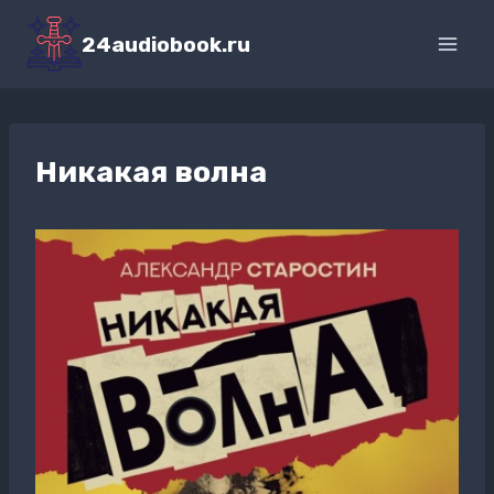
Перейти
к
24audiobook.ru
содержимому
Никакая волна