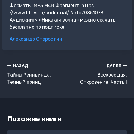
Форматы: MP3,M4B Фрагмент: https:
//www.litres.ru/audiotrial/?art=70851073
Аудиокнигу «Никакая волна» можно скачать
бесплатно по подписке
Метки
Александр Старостин
записи:
Навигация
НАЗАД
ДАЛЕЕ
по
Тайны Реннвинда.
Воскресшая.
записям
Темный принц
Откровение. Часть I
Похожие книги