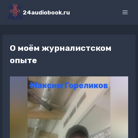
Перейти
к
24audiobook.ru
содержимому
О моём журналистском
опыте