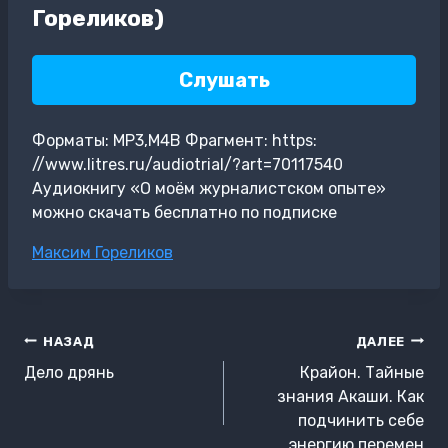
Гореликов)
Слушать
Форматы: MP3,M4B Фрагмент: https:
//www.litres.ru/audiotrial/?art=70117540
Аудиокнигу «О моём журналистском опыте»
можно скачать бесплатно по подписке
Метки
Максим Гореликов
записи:
Навигация
НАЗАД
ДАЛЕЕ
по
Дело дрянь
Крайон. Тайные
записям
знания Акаши. Как
подчинить себе
энергию перемен