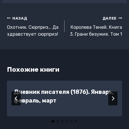
Навигация
НАЗАД
ДАЛЕЕ
по
Охотник. Сюрприз… Да
Королева Теней. Книга
записям
здравствует сюрприз!
3. Грани безумия. Том 1
Похожие книги
Дневник писателя (1876). Январь,
февраль, март