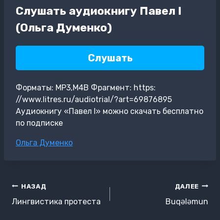
Слушать аудиокнигу Павел I
(Ольга Думенко)
Слушать
Форматы: MP3,M4B Фрагмент: https:
//www.litres.ru/audiotrial/?art=69876895
Аудиокнигу «Павел I» можно скачать бесплатно
по подписке
Метки
Ольга Думенко
записи:
Навигация
НАЗАД
ДАЛЕЕ
по
Лингвистика протеста
Buqələmun
записям