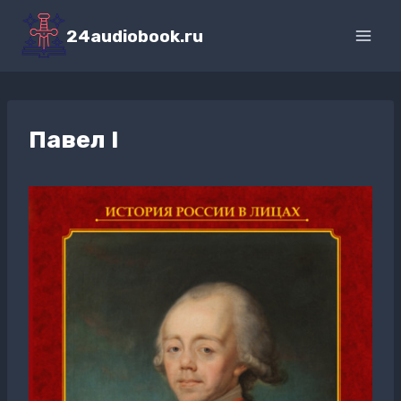
Перейти
к
24audiobook.ru
содержимому
Павел I