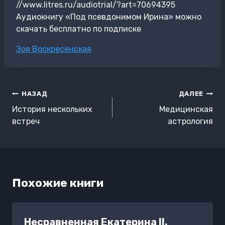
//www.litres.ru/audiotrial/?art=70694395
Аудиокнигу «Под псевдонимом Ирина» можно
скачать бесплатно по подписке
Метки
Зоя Воскресенская
записи:
Навигация
НАЗАД
ДАЛЕЕ
по
История нескольких
Медицинская
записям
встреч
астрология
Похожие книги
Несравненная Екатерина II.