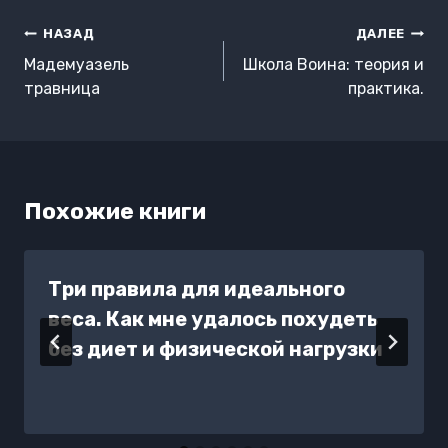
Навигация
НАЗАД
ДАЛЕЕ
по
Мадемуазель
Школа Воина: теория и
записям
травница
практика.
Похожие книги
Три правила для идеального
веса. Как мне удалось похудеть
без диет и физической нагрузки