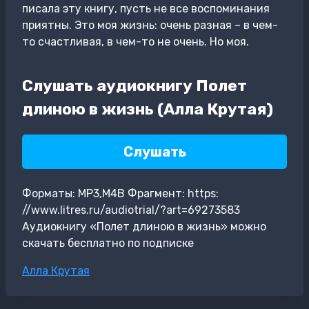
писала эту книгу, пусть не все воспоминания
приятны. Это моя жизнь: очень разная – в чем-
то счастливая, в чем-то не очень. Но моя.
Слушать аудиокнигу Полет
длиною в жизнь (Алла Крутая)
Слушать
Форматы: MP3,M4B Фрагмент: https:
//www.litres.ru/audiotrial/?art=69273583
Аудиокнигу «Полет длиною в жизнь» можно
скачать бесплатно по подписке
Метки
Алла Крутая
записи: