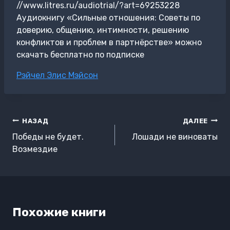
//www.litres.ru/audiotrial/?art=69253228
Аудиокнигу «Сильные отношения: Советы по
доверию, общению, интимности, решению
конфликтов и проблем в партнёрстве» можно
скачать бесплатно по подписке
Метки
Рэйчел Элис Мэйсон
записи:
Навигация
НАЗАД
ДАЛЕЕ
по
Победы не будет.
Лошади не виноваты
записям
Возмездие
Похожие книги