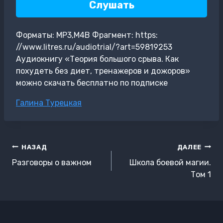
Слушать
Форматы: MP3,M4B Фрагмент: https:
//www.litres.ru/audiotrial/?art=59819253
Аудиокнигу «Теория большого срыва. Как
похудеть без диет, тренажеров и дожоров»
можно скачать бесплатно по подписке
Метки
Галина Турецкая
записи:
Навигация
НАЗАД
ДАЛЕЕ
по
Разговоры о важном
Школа боевой магии.
записям
Том 1