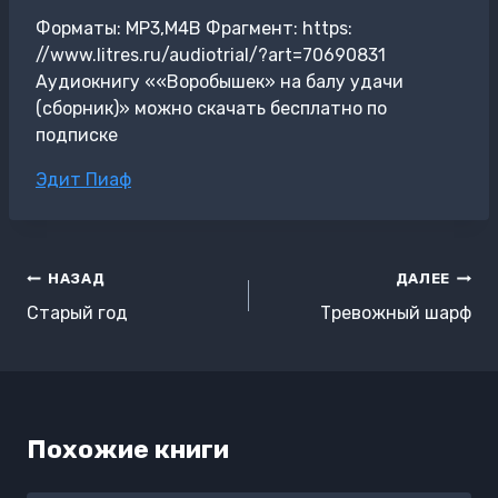
Форматы: MP3,M4B Фрагмент: https:
//www.litres.ru/audiotrial/?art=70690831
Аудиокнигу ««Воробышек» на балу удачи
(сборник)» можно скачать бесплатно по
подписке
Метки
Эдит Пиаф
записи:
Навигация
НАЗАД
ДАЛЕЕ
по
Старый год
Тревожный шарф
записям
Похожие книги