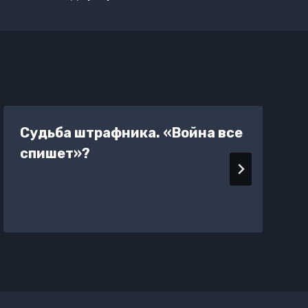
Судьба штрафника. «Война все
спишет»?