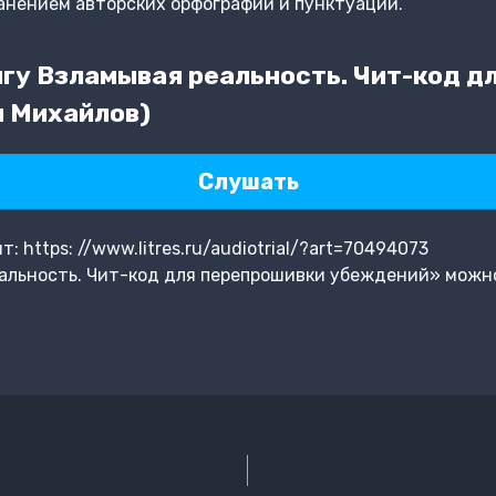
анением авторских орфографии и пунктуации.
гу Взламывая реальность. Чит-код д
 Михайлов)
Слушать
 https: //www.litres.ru/audiotrial/?art=70494073
альность. Чит-код для перепрошивки убеждений» можно