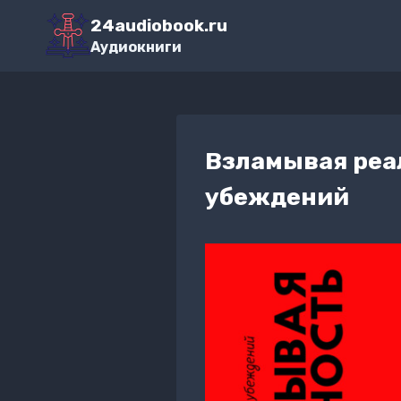
Перейти
24audiobook.ru
к
Аудиокниги
содержимому
Взламывая реа
убеждений