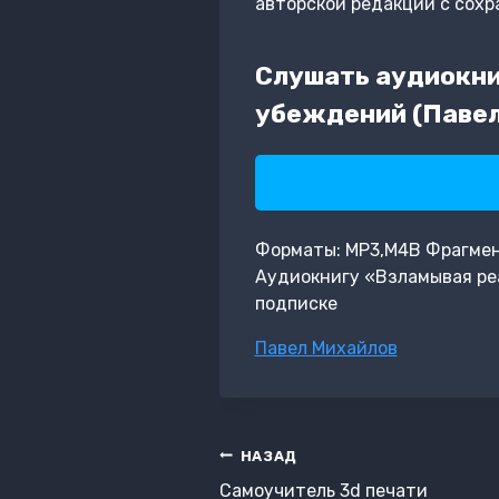
авторской редакции с сохр
Слушать аудиокни
убеждений (Павел
Форматы: MP3,M4B Фрагмент:
Аудиокнигу «Взламывая ре
подписке
Метки
Павел Михайлов
записи:
Навигация
НАЗАД
по
Самоучитель 3d печати