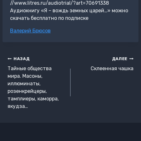
//www.litres.ru/audiotrial/?art=70691338
Аудиокнигу «Я – вождь земных царей…» можно
скачать бесплатно по подписке
Метки
Валерий Брюсов
записи:
Навигация
НАЗАД
ДАЛЕЕ
по
Тайные общества
Склеенная чашка
записям
мира. Масоны,
иллюминаты,
розенкрейцеры,
тамплиеры, каморра,
якудза…