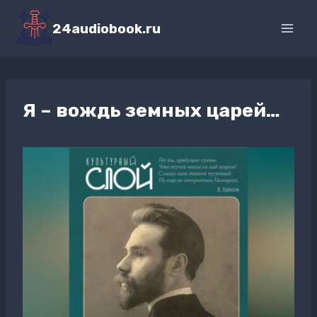
Перейти
к
24audiobook.ru
содержимому
Я – вождь земных царей…