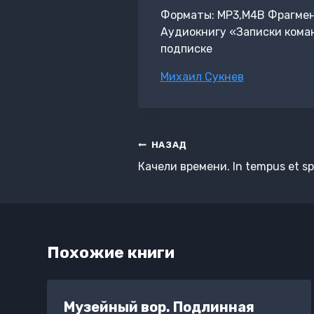
Форматы: MP3,M4B Фрагмент:
Аудиокнигу «Записки кома
подписке
Метки
Михаил Сукнев
записи:
Навигация
НАЗАД
по
Качели времени. In tempus et s
записям
Похожие книги
Музейный вор. Подлинная