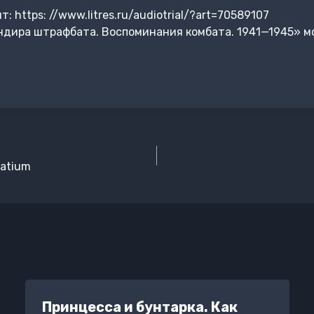
 https: //www.litres.ru/audiotrial/?art=70589107
ндира штрафбата. Воспоминания комбата. 1941—1945» м
patium
Принцесса и бунтарка. Как