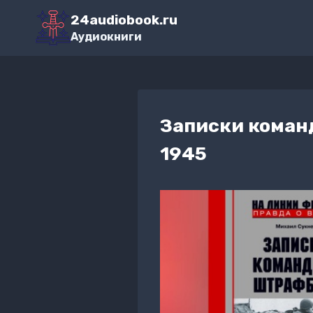
Перейти
24audiobook.ru
к
Аудиокниги
содержимому
Записки коман
1945