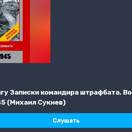
гу Записки командира штрафбата. В
45 (Михаил Сукнев)
Слушать