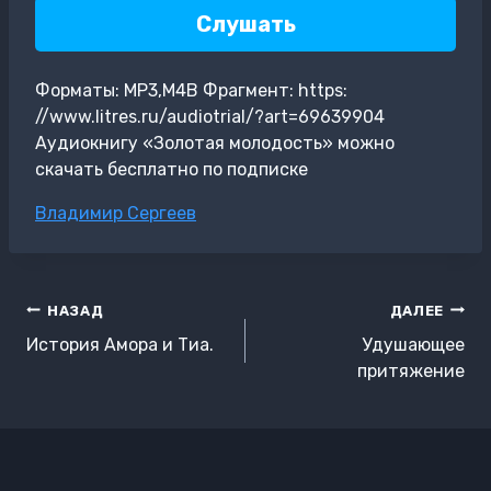
Слушать
Форматы: MP3,M4B Фрагмент: https:
//www.litres.ru/audiotrial/?art=69639904
Аудиокнигу «Золотая молодость» можно
скачать бесплатно по подписке
Метки
Владимир Сергеев
записи:
Навигация
НАЗАД
ДАЛЕЕ
по
История Амора и Тиа.
Удушающее
записям
притяжение