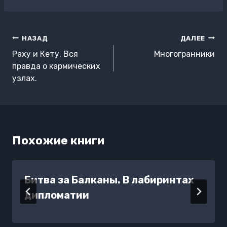
записи:
Навигация
НАЗАД
ДАЛЕЕ
по
Раху и Кету. Вся
Многогранники
записям
правда о кармических
узлах.
Похожие книги
Битва за Балканы. В лабиринтах
дипломатии