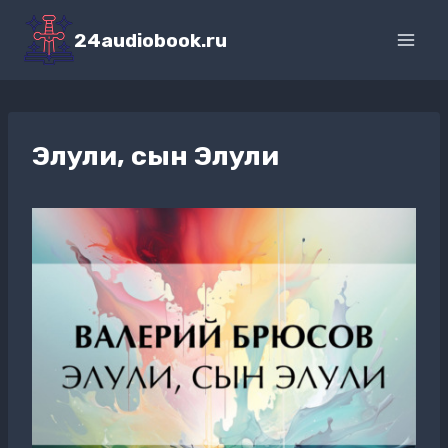
Перейти
к
24audiobook.ru
содержимому
Элули, сын Элули