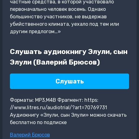
частные средства, в которой участвовало
первоначально человек восемь. Однако
большинство участников, не выдержав
убийственного климата, уехало под тем или
другим предлогом…»
Слушать аудиокнигу Элули, сын
Элули (Валерий Брюсов)
Слушать
Форматы: MP3,M4B Фрагмент: https:
//www.litres.ru/audiotrial/?art=70769731
Аудиокнигу «Элули, сын Элули» можно скачать
бесплатно по подписке
Метки
Валерий Брюсов