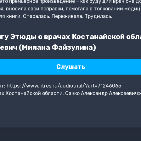
это премьерное произведение – как будущий врач она д
я, вносила свои поправки, помогала в толковании меди
 книги. Старалась. Переживала. Трудилась.
гу Этюды о врачах Костанайской обл
евич (Милана Файзулина)
Слушать
 https: //www.litres.ru/audiotrial/?art=71246065
х Костанайской области. Сачко Александр Алексеевич»