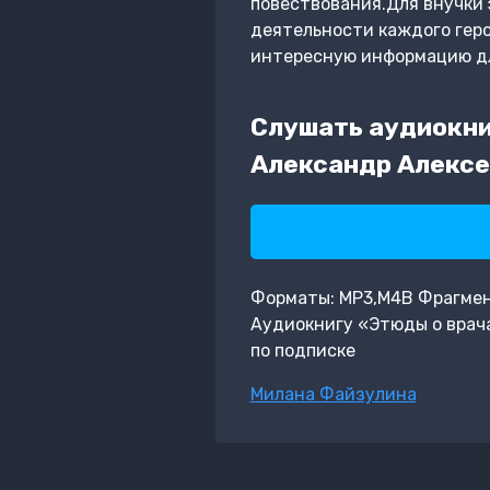
повествования.Для внучки 
деятельности каждого геро
интересную информацию для
Слушать аудиокни
Александр Алексе
Форматы: MP3,M4B Фрагмент:
Аудиокнигу «Этюды о врача
по подписке
Метки
Милана Файзулина
записи: