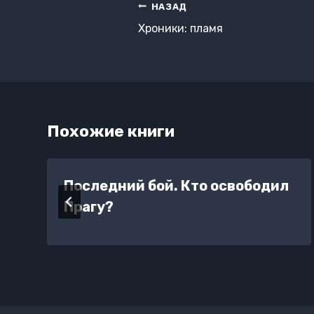
Навигация
НАЗАД
по
Хроники: пламя
записям
Похожие книги
Последний бой. Кто освободил
Прагу?