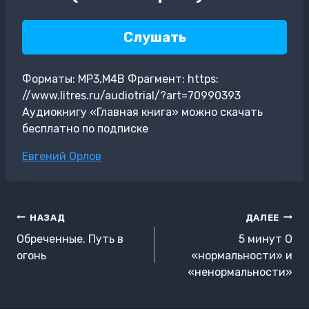
Слушать
Форматы: MP3,M4B Фрагмент: https:
//www.litres.ru/audiotrial/?art=70990393
Аудиокнигу «Главная книга» можно скачать
бесплатно по подписке
Метки
Евгений Орлов
записи:
Навигация
НАЗАД
ДАЛЕЕ
по
Обреченные. Путь в
5 минут О
записям
огонь
«нормальности» и
«ненормальности»