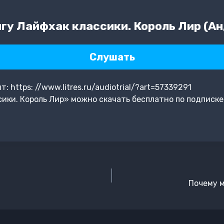
гу Лайфхак классики. Король Лир (А
Слушать
 https: //www.litres.ru/audiotrial/?art=57339291
ики. Король Лир» можно скачать бесплатно по подписке
Почему 