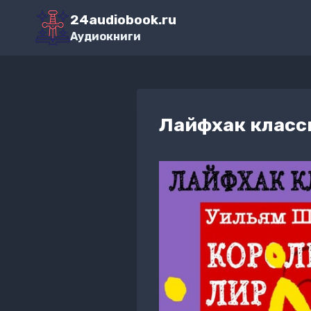
Перейти
24audiobook.ru
к
Аудиокниги
содержимому
Лайфхак класс