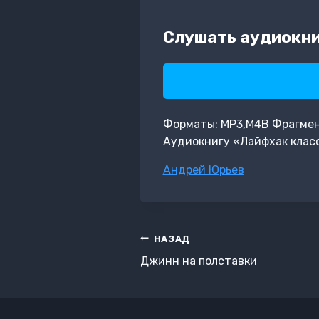
Слушать аудиокни
Форматы: MP3,M4B Фрагмент:
Аудиокнигу «Лайфхак класс
Метки
Андрей Юрьев
записи:
Навигация
НАЗАД
по
Джинн на полставки
записям