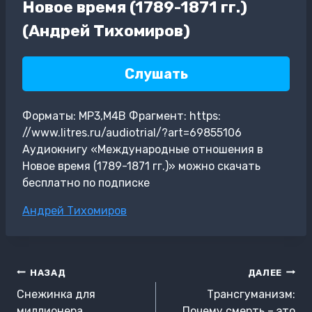
Новое время (1789-1871 гг.)
(Андрей Тихомиров)
Слушать
Форматы: MP3,M4B Фрагмент: https:
//www.litres.ru/audiotrial/?art=69855106
Аудиокнигу «Международные отношения в
Новое время (1789-1871 гг.)» можно скачать
бесплатно по подписке
Метки
Андрей Тихомиров
записи:
Навигация
НАЗАД
ДАЛЕЕ
по
Снежинка для
Трансгуманизм:
миллионера
Почему смерть – это