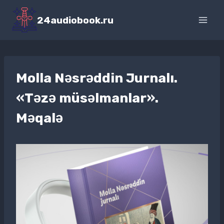
Перейти
к
24audiobook.ru
содержимому
Molla Nəsrəddin Jurnalı.
«Təzə müsəlmanlar».
Məqalə