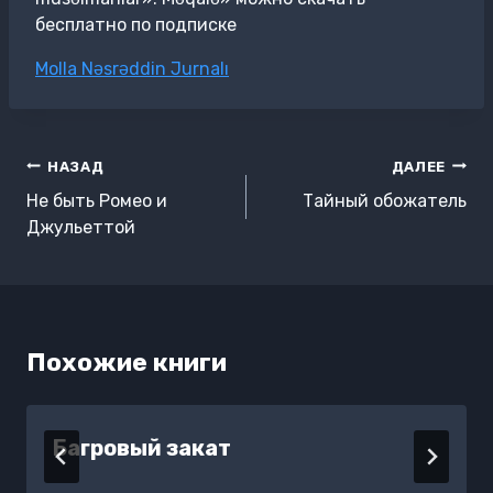
бесплатно по подписке
Метки
Molla Nəsrəddin Jurnalı
записи:
Навигация
НАЗАД
ДАЛЕЕ
по
Не быть Ромео и
Тайный обожатель
записям
Джульеттой
Похожие книги
Багровый закат