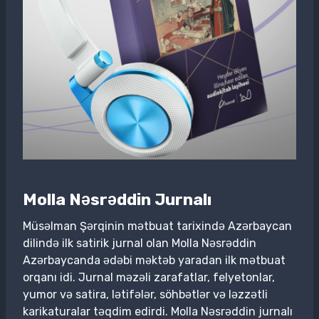
Molla Nəsrəddin Jurnalı
Müsəlman Şərqinin mətbuat tarixində Azərbaycan
dilində ilk satirik jurnal olan Molla Nəsrəddin
Azərbaycanda ədəbi məktəb yaradan ilk mətbuat
orqanı idi. Jurnal məzəli zarafatlar, felyetonlar,
yumor və satira, lətifələr, söhbətlər və ləzzətli
karikaturalar təqdim edirdi. Molla Nəsrəddin jurnalı