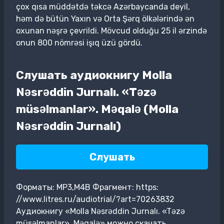
çox qısa müddətdə təkcə Azərbaycanda deyil,
həm də bütün Yaxın və Orta Şərq ölkələrində ən
oxunan nəşrə çevrildi. Mövcud olduğu 25 il ərzində
onun 800 nömrəsi işıq üzü gördü.
Слушать аудиокнигу Molla
Nəsrəddin Jurnalı. «Təzə
müsəlmanlar». Məqalə (Molla
Nəsrəddin Jurnalı)
Слушать
Форматы: MP3,M4B Фрагмент: https:
//www.litres.ru/audiotrial/?art=70263832
Аудиокнигу «Molla Nəsrəddin Jurnalı. «Təzə
müsəlmanlar». Məqalə» можно скачать