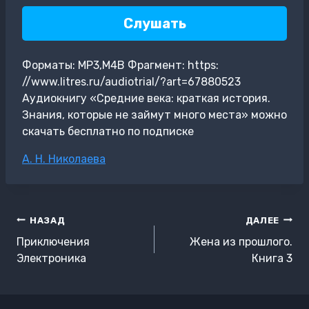
Слушать
Форматы: MP3,M4B Фрагмент: https:
//www.litres.ru/audiotrial/?art=67880523
Аудиокнигу «Средние века: краткая история.
Знания, которые не займут много места» можно
скачать бесплатно по подписке
Метки
А. Н. Николаева
записи:
Навигация
НАЗАД
ДАЛЕЕ
по
Приключения
Жена из прошлого.
записям
Электроника
Книга 3