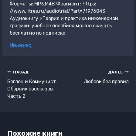
Форматы: MP3,M4B Фрагмент: https:
//www.litres.ru/audiotrial/?art=71976043
Аудиокнигу «Теория и практика инженерной
графики: учебное пособие» можно скачать
бесплатно по подписке
Метки
Инженер
записи:
Навигация
НАЗАД
ДАЛЕЕ
по
Беглец и Коммунист.
Любовь без правил
записям
Сборник рассказов.
Часть 2
Похожие книги