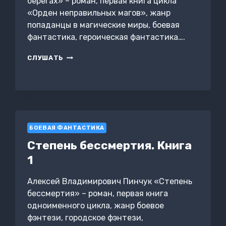
берегах» – роман, первая книга цикла
«Орден неправильных магов», жанр
попаданцы в магические миры, боевая
фантастика, героическая фантастика….
ОРДЕН
СЛУШАТЬ
НЕПРАВИЛЬНЫХ
МАГОВ.
КНИГА
1.
НА
ЧУЖИХ
БЕРЕГАХ
БОЕВАЯ ФАНТАСТИКА
Степень бессмертия. Книга
1
Алексей Владимирович Пинчук «Степень
бессмертия» – роман, первая книга
одноименного цикла, жанр боевое
фэнтези, городское фэнтези,