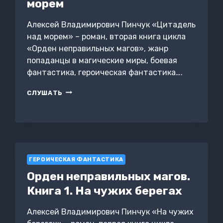
морем
Алексей Владимирович Пинчук «Цитадель
над морем» – роман, вторая книга цикла
«Орден неправильных магов», жанр
попаданцы в магические миры, боевая
фантастика, героическая фантастика….
ОРДЕН
СЛУШАТЬ
НЕПРАВИЛЬНЫХ
МАГОВ.
КНИГА
2.
ЦИТАДЕЛЬ
НАД
МОРЕМ
ГЕРОИЧЕСКАЯ ФАНТАСТИКА
Орден неправильных магов.
Книга 1. На чужих берегах
Алексей Владимирович Пинчук «На чужих