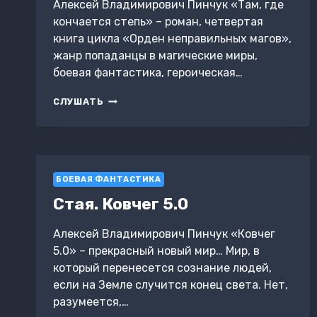
Алексей Владимирович Пинчук «Там, где
кончается степь» – роман, четвертая
книга цикла «Орден неправильных магов»,
жанр попаданцы в магические миры,
боевая фантастика, героическая…
ОРДЕН
СЛУШАТЬ
НЕПРАВИЛЬНЫХ
МАГОВ.
КНИГА
4.
ТАМ,
БОЕВАЯ ФАНТАСТИКА
ГДЕ
КОНЧАЕТСЯ
Стая. Ковчег 5.0
СТЕПЬ
Алексей Владимирович Пинчук «Ковчег
5.0» – прекрасный новый мир… Мир, в
который перенесется сознание людей,
если на Земле случится конец света. Нет,
разумеется,…