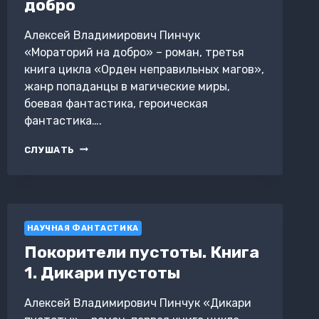
добро
Алексей Владимирович Пинчук
«Мораторий на добро» – роман, третья
книга цикла «Орден неправильных магов»,
жанр попаданцы в магические миры,
боевая фантастика, героическая
фантастика….
ОРДЕН
СЛУШАТЬ
НЕПРАВИЛЬНЫХ
МАГОВ.
КНИГА
3.
МОРАТОРИЙ
НАУЧНАЯ ФАНТАСТИКА
НА
ДОБРО
Покорители пустоты. Книга
1. Дикари пустоты
Алексей Владимирович Пинчук «Дикари