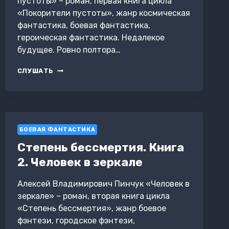
пустоты» – роман, первая книга цикла
«Покорители пустоты», жанр космическая
фантастика, боевая фантастика,
героическая фантастика. Недалекое
будущее. Ровно полтора…
ПОКОРИТЕЛИ
СЛУШАТЬ
ПУСТОТЫ.
КНИГА
1.
ДИКАРИ
ПУСТОТЫ
БОЕВАЯ ФАНТАСТИКА
Степень бессмертия. Книга
2. Человек в зеркале
Алексей Владимирович Пинчук «Человек в
зеркале» – роман, вторая книга цикла
«Степень бессмертия», жанр боевое
фэнтези, городское фэнтези,