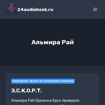
Перейти
к
24audiobook.ru
содержимому
Альмира Рай
ЛЮБОВНО-ФАНТАСТИЧЕСКИЕ РОМАНЫ
Э.С.К.О.Р.Т.
Альмира Рай Брианна Круз привыкла