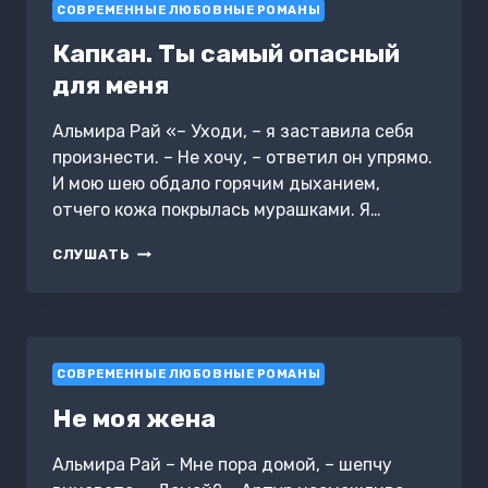
СОВРЕМЕННЫЕ ЛЮБОВНЫЕ РОМАНЫ
Капкан. Ты самый опасный
для меня
Альмира Рай «– Уходи, – я заставила себя
произнести. – Не хочу, – ответил он упрямо.
И мою шею обдало горячим дыханием,
отчего кожа покрылась мурашками. Я…
КАПКАН.
СЛУШАТЬ
ТЫ
САМЫЙ
ОПАСНЫЙ
ДЛЯ
МЕНЯ
СОВРЕМЕННЫЕ ЛЮБОВНЫЕ РОМАНЫ
Не моя жена
Альмира Рай – Мне пора домой, – шепчу