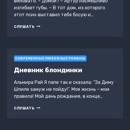
виновато. – Домой? – Артур насмешливо
изгибает губы. – В тот дом, из которого
этот псих выставил тебя босую и…
НЕ
СЛУШАТЬ
МОЯ
ЖЕНА
СОВРЕМЕННЫЕ ЛЮБОВНЫЕ РОМАНЫ
Дневник блондинки
Альмира Рай Я папе так и сказала: “За Диму
Шпиля замуж не пойду!”. Моя жизнь – мои
правила! Мой день рождения, в конце…
ДНЕВНИК
СЛУШАТЬ
БЛОНДИНКИ