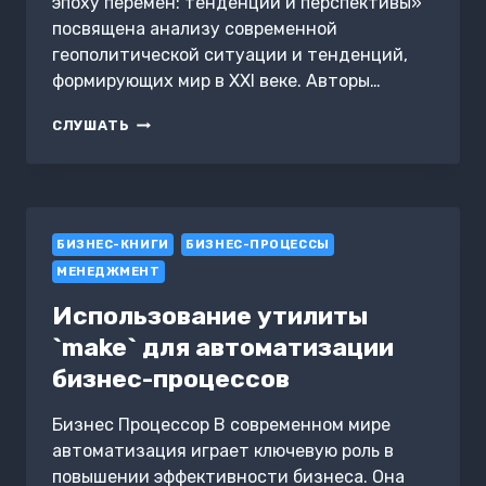
эпоху перемен: тенденции и перспективы»
посвящена анализу современной
геополитической ситуации и тенденций,
формирующих мир в XXI веке. Авторы…
ГЕОПОЛИТИКА
СЛУШАТЬ
В
ЭПОХУ
ПЕРЕМЕН:
ТЕНДЕНЦИИ
И
БИЗНЕС-КНИГИ
ПЕРСПЕКТИВЫ
БИЗНЕС-ПРОЦЕССЫ
МЕНЕДЖМЕНТ
Использование утилиты
`make` для автоматизации
бизнес-процессов
Бизнес Процессор В современном мире
автоматизация играет ключевую роль в
повышении эффективности бизнеса. Она