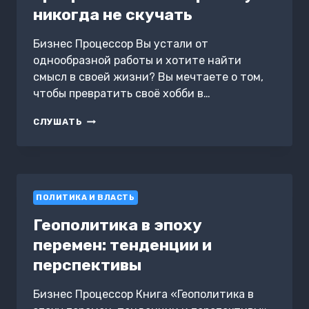
никогда не скучать
Бизнес Процессор Вы устали от
однообразной работы и хотите найти
смысл в своей жизни? Вы мечтаете о том,
чтобы превратить своё хобби в…
СОЗДАЙ
СЛУШАТЬ
СВОЮ
МЕЧТУ:
КАК
ПРЕВРАТИТЬ
ХОББИ
ПОЛИТИКА И ВЛАСТЬ
В
РАБОТУ
Геополитика в эпоху
И
НИКОГДА
перемен: тенденции и
НЕ
перспективы
СКУЧАТЬ
Бизнес Процессор Книга «Геополитика в