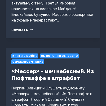
актуальную тему! Третья Мировая
начинается на киевском Майдане!
Ближайшее будущее. Массовые беспорядки
на Украине перерастают…
ПОЛЕ
СЛУШАТЬ
БОЯ
–
УКРАИНА.
СЛОМАННЫЙ
ТРЕЗУБЕЦ
КНИГИ О ВОЙНЕ
ОБ ИСТОРИИ СЕРЬЕЗНО
СЕРЬЕЗНОЕ ЧТЕНИЕ
«Мессер» – меч небесный. Из
Люфтваффе в штрафбат
Георгий Савицкий Слушать аудиокнигу
«Мессер» – меч небесный. Из Люфтваффе в
штрафбат (Георгий Савицкий) Слушать
Форматы: MP3,M4B Фрагмент: https: