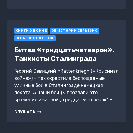
«ИОСИФ
СТАЛИН».
ИДУ
НА
ПРОРЫВ!
КНИГИ О ВОЙНЕ
ОБ ИСТОРИИ СЕРЬЕЗНО
СЕРЬЕЗНОЕ ЧТЕНИЕ
Битва «тридцатьчетверок».
Танкисты Сталинграда
Георгий Савицкий «Rattenkrieg» («Крысиная
война») – так окрестила беспощадные
уличные бои в Сталинграде немецкая
пехота. А наши бойцы прозвали это
сражение «Битвой „тридцатьчетверок“ –…
БИТВА
СЛУШАТЬ
«ТРИДЦАТЬЧЕТВЕРОК».
ТАНКИСТЫ
СТАЛИНГРАДА