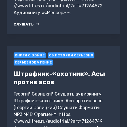
//www.litres.ru/audiotrial/?art=71264572
Аудиокнигу ««Мессер» –…
«МЕССЕР»
СЛУШАТЬ
–
МЕЧ
НЕБЕСНЫЙ.
ИЗ
ЛЮФТВАФФЕ
КНИГИ О ВОЙНЕ
В
ОБ ИСТОРИИ СЕРЬЕЗНО
ШТРАФБАТ
СЕРЬЕЗНОЕ ЧТЕНИЕ
Штрафник-«охотник». Асы
против асов
Георгий Савицкий Слушать аудиокнигу
Штрафник-«охотник». Асы против асов
(Георгий Савицкий) Слушать Форматы:
MP3,M4B Фрагмент: https:
//www.litres.ru/audiotrial/?art=71264749