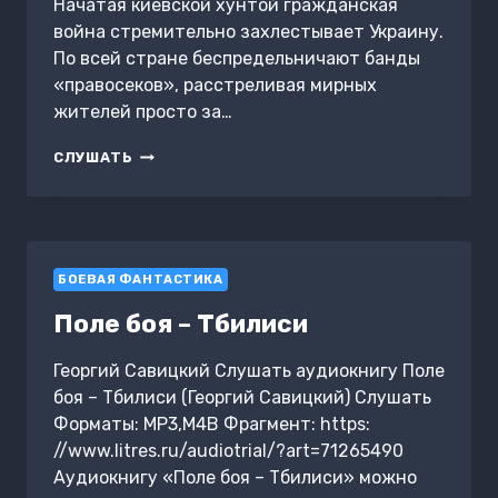
Начатая киевской хунтой гражданская
война стремительно захлестывает Украину.
По всей стране беспредельничают банды
«правосеков», расстреливая мирных
жителей просто за…
ГНЕВ
СЛУШАТЬ
НОВОРОССИИ
БОЕВАЯ ФАНТАСТИКА
Поле боя – Тбилиси
Георгий Савицкий Слушать аудиокнигу Поле
боя – Тбилиси (Георгий Савицкий) Слушать
Форматы: MP3,M4B Фрагмент: https:
//www.litres.ru/audiotrial/?art=71265490
Аудиокнигу «Поле боя – Тбилиси» можно