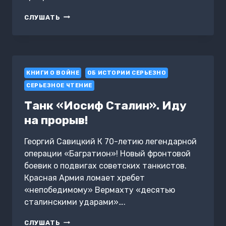
БИТВА
СЛУШАТЬ
ЗА
МАРИУПОЛЬ.
ДОКУМЕНТАЛЬНЫЙ
РОМАН
ОТ
КНИГИ О ВОЙНЕ
ОЧЕВИДЦА
ОБ ИСТОРИИ СЕРЬЕЗНО
СОБЫТИЙ
СЕРЬЕЗНОЕ ЧТЕНИЕ
Танк «Иосиф Сталин». Иду
на прорыв!
Георгий Савицкий К 70-летию легендарной
операции «Багратион»! Новый фронтовой
боевик о подвигах советских танкистов.
Красная Армия ломает хребет
«непобедимому» Вермахту «десятью
сталинскими ударами»….
ТАНК
СЛУШАТЬ