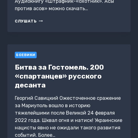
Аудиокнигу «Штрафник-«охотник». Асы
против асов» можно скачать…
ШТРАФНИК-«ОХОТНИК».
СЛУШАТЬ
АСЫ
ПРОТИВ
АСОВ
БОЕВИКИ
Битва за Гостомель. 200
«спартанцев» русского
десанта
Георгий Савицкий Ожесточенное сражение
за Мариуполь вошло в историю
тяжелейшими после Великой 24 февраля
2022 года. Шквал огня и натиск! Украинские
нацисты явно не ожидали такого развития
событий. Более…