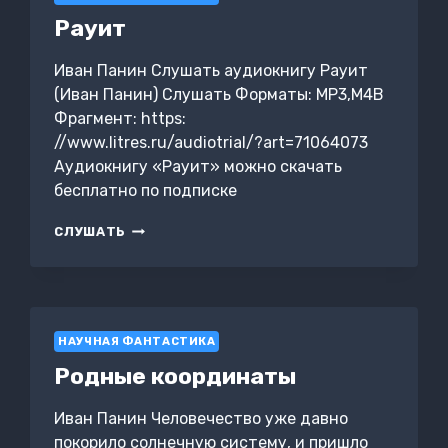
Рауит
Иван Панин Слушать аудиокнигу Рауит
(Иван Панин) Слушать Форматы: MP3,M4B
Фрагмент: https:
//www.litres.ru/audiotrial/?art=71064073
Аудиокнигу «Рауит» можно скачать
бесплатно по подписке
РАУИТ
СЛУШАТЬ
НАУЧНАЯ ФАНТАСТИКА
Родные координаты
Иван Панин Человечество уже давно
покорило солнечную систему, и пришло