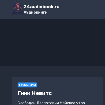
Перейти
24audiobook.ru
к
Аудиокниги
содержимому
ТРИЛЛЕРЫ
Гник Невитс
Слободан Деспотович Майское утро.