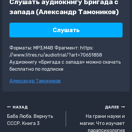
Слушать аудиокнигу Бригада с
запада (Александр Тамоников)
Слушать
Форматы: MP3,M4B Фрагмент: https:
//www.litres.ru/audiotrial/?art=70651858
Аудиокнигу «Бригада с запада» можно скачать
бесплатно по подписке
Метки
Александр Тамоников
записи:
Навигация
НАЗАД
ДАЛЕЕ
по
Баба Люба. Вернуть
На грани науки и
записям
СССР. Книга 3
магии: Что изучает
парапсихология