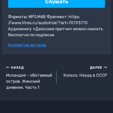
Слушать
Форматы: MP3,M4B Фрагмент: https:
//www.litres.ru/audiotrial/?art=70793770
Аудиокнигу «Даосские притчи» можно скачать
бесплатно по подписке
Метки
Коллектив авторов
записи:
Навигация
НАЗАД
ДАЛЕЕ
по
Исландия – обитаемый
Колхоз. Назад в СССР
записям
остров. Женский
дневник. Часть 1