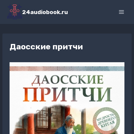
Перейти
к
24audiobook.ru
содержимому
Даосские притчи