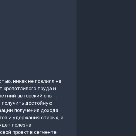
тью, никак не повлиял на
т кропотливого труда и
летний авторский опыт,
 и получить достойную
зации получения дохода
тов и удержания старых, а
удет полезна
свой проект в сегменте