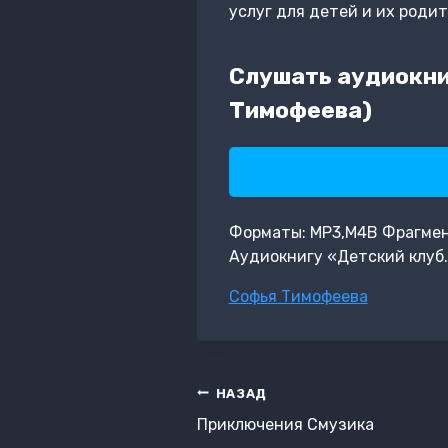
услуг для детей и их роди
Слушать аудиокни
Тимофеева)
Форматы: MP3,M4B Фрагмент:
Аудиокнигу «Детский клуб.
Метки
Софья Тимофеева
записи:
Навигация
НАЗАД
по
Приключения Смузика