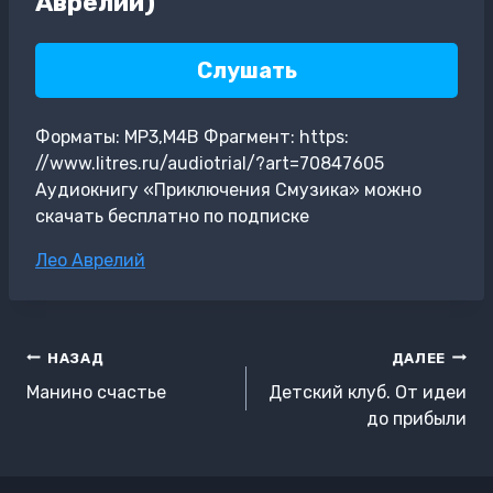
Аврелий)
Слушать
Форматы: MP3,M4B Фрагмент: https:
//www.litres.ru/audiotrial/?art=70847605
Аудиокнигу «Приключения Смузика» можно
скачать бесплатно по подписке
Метки
Лео Аврелий
записи:
Навигация
НАЗАД
ДАЛЕЕ
по
Манино счастье
Детский клуб. От идеи
записям
до прибыли