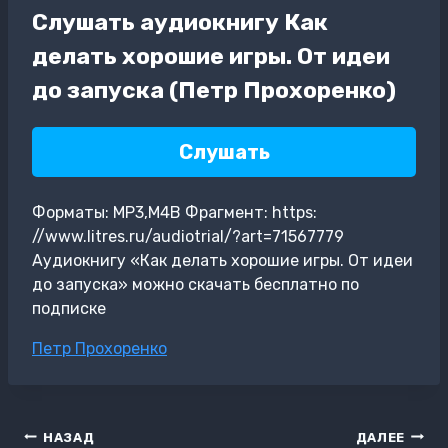
Слушать аудиокнигу Как
делать хорошие игры. От идеи
до запуска (Петр Прохоренко)
Слушать
Форматы: MP3,M4B Фрагмент: https:
//www.litres.ru/audiotrial/?art=71567779
Аудиокнигу «Как делать хорошие игры. От идеи
до запуска» можно скачать бесплатно по
подписке
Метки
Петр Прохоренко
записи:
Навигация
НАЗАД
ДАЛЕЕ