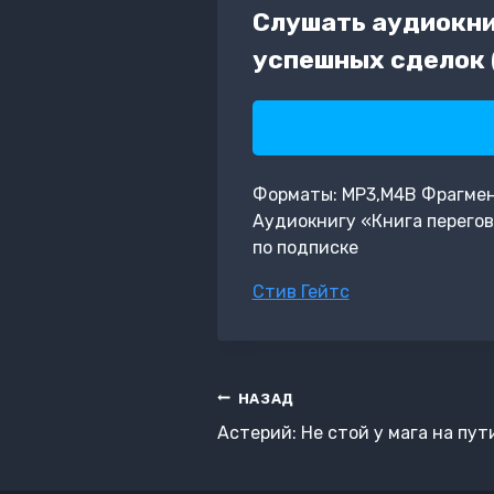
Слушать аудиокни
успешных сделок 
Форматы: MP3,M4B Фрагмент: 
Аудиокнигу «Книга перегов
по подписке
Метки
Стив Гейтс
записи:
Навигация
НАЗАД
по
Астерий: Не стой у мага на пути
записям