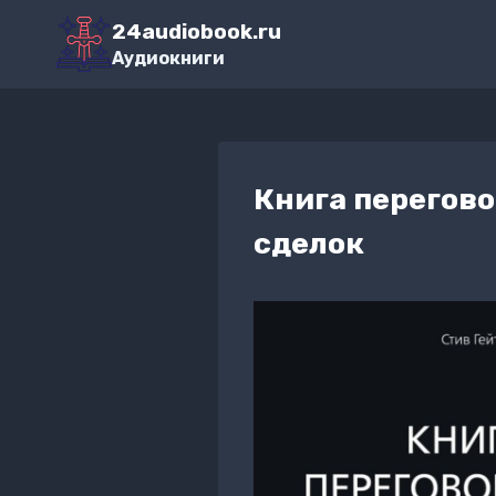
Перейти
24audiobook.ru
к
Аудиокниги
содержимому
Книга перегов
сделок