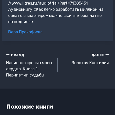
//www.litres.ru/audiotrial/?art=71385451
Аудиокнигу «Как легко заработать миллион на
салате в квартире» можно скачать бесплатно
по подписке
Метки
Вера Прокофьева
записи:
Навигация
НАЗАД
ДАЛЕЕ
по
Написано кровью моего
Золотая Кастилия
записям
сердца. Книга 1.
Перипетии судьбы
Похожие книги