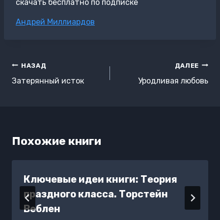
скачать бесплатно по подписке
Метки
Андрей Миллиардов
записи:
Навигация
НАЗАД
ДАЛЕЕ
по
Затерянный исток
Уродливая любовь
записям
Похожие книги
Ключевые идеи книги: Теория
праздного класса. Торстейн
Веблен