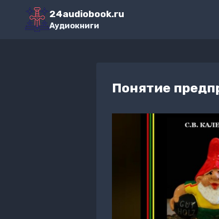
Перейти
24audiobook.ru
к
Аудиокниги
содержимому
Понятие предп