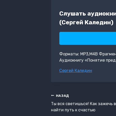
Слушать аудиокни
(Сергей Каледин)
Форматы: MP3,M4B Фрагмент:
Аудиокнигу «Понятие пред
Метки
Сергей Каледин
записи:
Навигация
НАЗАД
по
Ты вся светишься! Как зажечь 
записям
найти путь к счастью