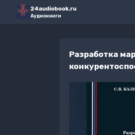
Перейти
24audiobook.ru
к
Аудиокниги
содержимому
Разработка ма
конкурентоспо