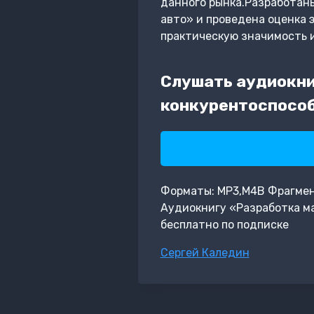
данного рынка.Разработан
авто» и проведена оценка
практическую значимость 
Слушать аудиокни
конкурентоспособ
Форматы: MP3,M4B Фрагмент:
Аудиокнигу «Разработка м
бесплатно по подписке
Метки
Сергей Каледин
записи: