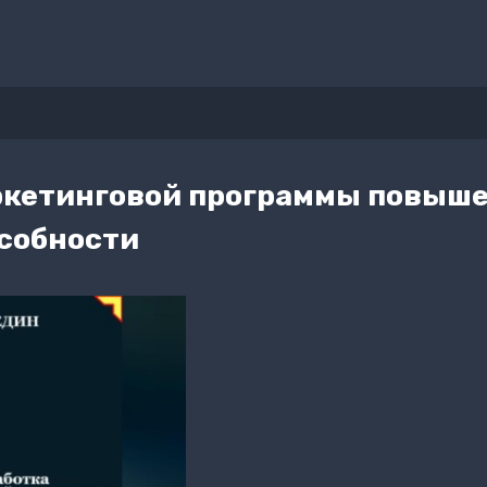
ркетинговой программы повыш
собности