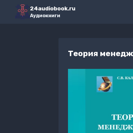
Перейти
24audiobook.ru
к
Аудиокниги
содержимому
Теория менедж