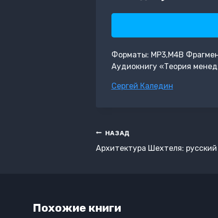
Форматы: MP3,M4B Фрагмент:
Аудиокнигу «Теория менед
Метки
Сергей Каледин
записи:
Навигация
НАЗАД
по
Архитектура Шехтеля: русский
записям
Похожие книги