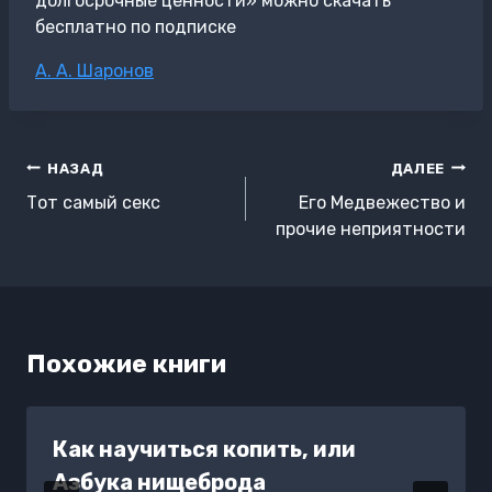
долгосрочные ценности» можно скачать
бесплатно по подписке
Метки
А. А. Шаронов
записи:
Навигация
НАЗАД
ДАЛЕЕ
по
Тот самый секс
Его Медвежество и
записям
прочие неприятности
Похожие книги
Как научиться копить, или
Азбука нищеброда