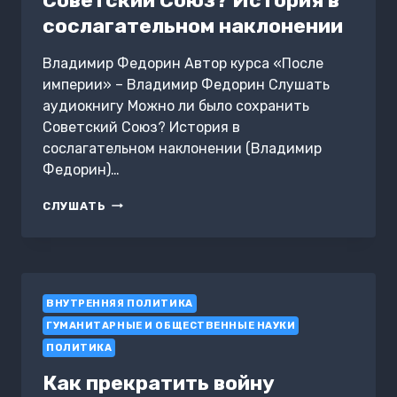
сослагательном наклонении
Владимир Федорин Автор курса «После
империи» – Владимир Федорин Слушать
аудиокнигу Можно ли было сохранить
Советский Союз? История в
сослагательном наклонении (Владимир
Федорин)…
МОЖНО
СЛУШАТЬ
ЛИ
БЫЛО
СОХРАНИТЬ
СОВЕТСКИЙ
СОЮЗ?
ВНУТРЕННЯЯ ПОЛИТИКА
ИСТОРИЯ
В
ГУМАНИТАРНЫЕ И ОБЩЕСТВЕННЫЕ НАУКИ
СОСЛАГАТЕЛЬНОМ
ПОЛИТИКА
НАКЛОНЕНИИ
Как прекратить войну