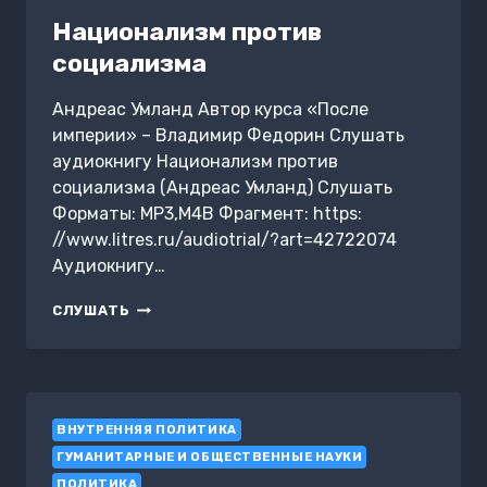
Национализм против
социализма
Андреас Умланд Автор курса «После
империи» – Владимир Федорин Слушать
аудиокнигу Национализм против
социализма (Андреас Умланд) Слушать
Форматы: MP3,M4B Фрагмент: https:
//www.litres.ru/audiotrial/?art=42722074
Аудиокнигу…
НАЦИОНАЛИЗМ
СЛУШАТЬ
ПРОТИВ
СОЦИАЛИЗМА
ВНУТРЕННЯЯ ПОЛИТИКА
ГУМАНИТАРНЫЕ И ОБЩЕСТВЕННЫЕ НАУКИ
ПОЛИТИКА