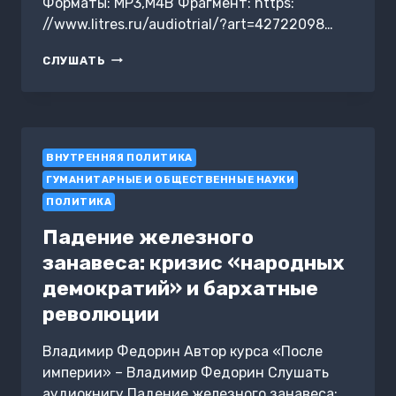
Форматы: MP3,M4B Фрагмент: https:
//www.litres.ru/audiotrial/?art=42722098…
РЕВОЛЮЦИЯ
СЛУШАТЬ
НА
ПОСТСОВЕТСКОМ
ПРОСТРАНСТВЕ
ВНУТРЕННЯЯ ПОЛИТИКА
ГУМАНИТАРНЫЕ И ОБЩЕСТВЕННЫЕ НАУКИ
ПОЛИТИКА
Падение железного
занавеса: кризис «народных
демократий» и бархатные
революции
Владимир Федорин Автор курса «После
империи» – Владимир Федорин Слушать
аудиокнигу Падение железного занавеса: