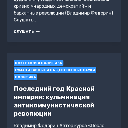
кризис «народных демократий» и
бархатные революции (Владимир Федорин)
Слушать…
ПАДЕНИЕ
СЛУШАТЬ
ЖЕЛЕЗНОГО
ЗАНАВЕСА:
КРИЗИС
«НАРОДНЫХ
ДЕМОКРАТИЙ»
ВНУТРЕННЯЯ ПОЛИТИКА
И
БАРХАТНЫЕ
ГУМАНИТАРНЫЕ И ОБЩЕСТВЕННЫЕ НАУКИ
РЕВОЛЮЦИИ
ПОЛИТИКА
Последний год Красной
империи: кульминация
антикоммунистической
революции
Владимир Федорин Автор курса «После