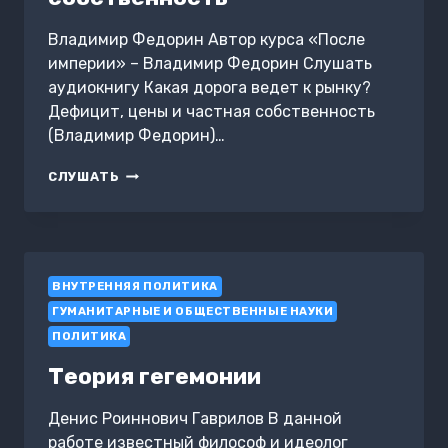
Владимир Федорин Автор курса «После
империи» – Владимир Федорин Слушать
аудиокнигу Какая дорога ведет к рынку?
Дефицит, цены и частная собственность
(Владимир Федорин)…
КАКАЯ
СЛУШАТЬ
ДОРОГА
ВЕДЕТ
К
РЫНКУ?
ДЕФИЦИТ,
ВНУТРЕННЯЯ ПОЛИТИКА
ЦЕНЫ
И
ГУМАНИТАРНЫЕ И ОБЩЕСТВЕННЫЕ НАУКИ
ЧАСТНАЯ
ПОЛИТИКА
СОБСТВЕННОСТЬ
Теория гегемонии
Денис Роиннович Гаврилов В данной
работе известный философ и идеолог