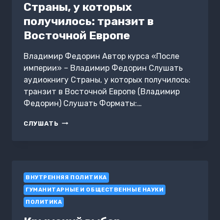
Страны, у которых
получилось: транзит в
Восточной Европе
Владимир Федорин Автор курса «После
империи» – Владимир Федорин Слушать
аудиокнигу Страны, у которых получилось:
транзит в Восточной Европе (Владимир
Федорин) Слушать Форматы:…
СТРАНЫ,
СЛУШАТЬ
У
КОТОРЫХ
ПОЛУЧИЛОСЬ:
ТРАНЗИТ
В
ВНУТРЕННЯЯ ПОЛИТИКА
ВОСТОЧНОЙ
ЕВРОПЕ
ГУМАНИТАРНЫЕ И ОБЩЕСТВЕННЫЕ НАУКИ
ПОЛИТИКА