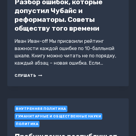
Разбор ошибок, которые
допустил Чубайс и
реформаторы. Советы
обществу того времени
Иван Иван-off Мы присвоили рейтинг
важности каждой ошибке по 10-балльной
шкале. Книгу можно читать не по порядку,
каждый абзац – новая ошибка. Если…
СОБРАНИЕ
СЛУШАТЬ
ОШИБОК
ПРИВАТИЗАЦИИ
В
РОССИИ.
ПРИВАТИЗАЦИЯ
ВНУТРЕННЯЯ ПОЛИТИКА
ПО-
РУССКИ.
ГУМАНИТАРНЫЕ И ОБЩЕСТВЕННЫЕ НАУКИ
РАЗБОР
ПОЛИТИКА
ОШИБОК,
КОТОРЫЕ