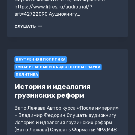
https: //www.litres.ru/audiotrial/?
art=42722090 Аудиокнигу…
ОПЫТ
СЛУШАТЬ
СЛОВАЦКИХ
РЕФОРМ
ВНУТРЕННЯЯ ПОЛИТИКА
ГУМАНИТАРНЫЕ И ОБЩЕСТВЕННЫЕ НАУКИ
ПОЛИТИКА
История и идеалогия
грузинских реформ
Вато Лежава Автор курса «После империи»
– Владимир Федорин Слушать аудиокнигу
История и идеалогия грузинских реформ
(Вато Лежава) Слушать Форматы: MP3,M4B