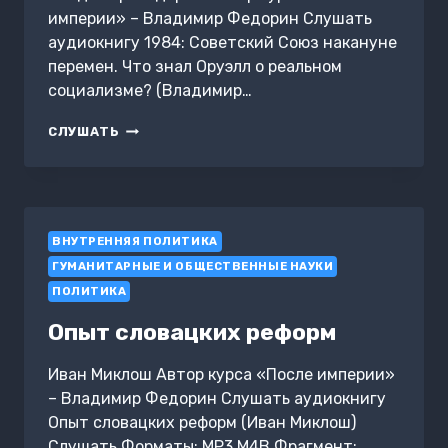
империи» – Владимир Федорин Слушать
аудиокнигу 1984: Советский Союз накануне
перемен. Что знал Оруэлл о реальном
социализме? (Владимир…
1984:
СЛУШАТЬ
СОВЕТСКИЙ
СОЮЗ
НАКАНУНЕ
ПЕРЕМЕН.
ЧТО
ВНУТРЕННЯЯ ПОЛИТИКА
ЗНАЛ
ОРУЭЛЛ
ГУМАНИТАРНЫЕ И ОБЩЕСТВЕННЫЕ НАУКИ
О
ПОЛИТИКА
РЕАЛЬНОМ
СОЦИАЛИЗМЕ?
Опыт словацких реформ
Иван Миклош Автор курса «После империи»
– Владимир Федорин Слушать аудиокнигу
Опыт словацких реформ (Иван Миклош)
Слушать Форматы: MP3,M4B Фрагмент: