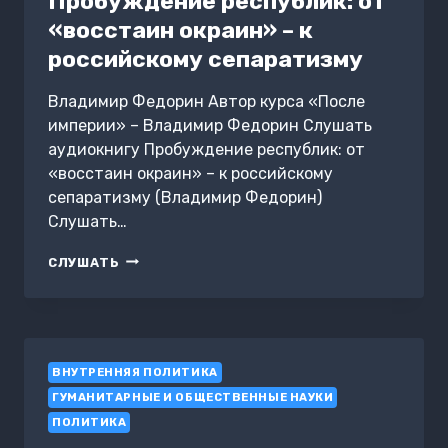
Пробуждение республик: от
ДОПУСТИЛ
«восстаин окраин» – к
ЧУБАЙС
И
российскому сепаратизму
РЕФОРМАТОРЫ.
СОВЕТЫ
Владимир Федорин Автор курса «После
ОБЩЕСТВУ
ТОГО
империи» – Владимир Федорин Слушать
ВРЕМЕНИ
аудиокнигу Пробуждение республик: от
«восстаин окраин» – к российскому
сепаратизму (Владимир Федорин)
Слушать…
ПРОБУЖДЕНИЕ
СЛУШАТЬ
РЕСПУБЛИК:
ОТ
«ВОССТАИН
ОКРАИН»
–
ВНУТРЕННЯЯ ПОЛИТИКА
К
РОССИЙСКОМУ
ГУМАНИТАРНЫЕ И ОБЩЕСТВЕННЫЕ НАУКИ
СЕПАРАТИЗМУ
ПОЛИТИКА