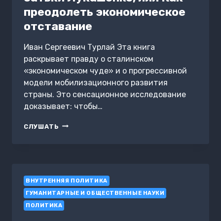
преодолеть экономическое
отставание
Иван Сергеевич Турлай Эта книга
раскрывает правду о сталинском
«экономическом чуде» и о прогрессивной
модели мобилизационного развития
страны. Это сенсационное исследование
доказывает: чтобы…
УРОК
СЛУШАТЬ
ОТЦА
НАРОДОВ
СТАЛИНА
И
БАТЬКИ
ВНУТРЕННЯЯ ПОЛИТИКА
ЛУКАШЕНКО,
ИЛИ
ГУМАНИТАРНЫЕ И ОБЩЕСТВЕННЫЕ НАУКИ
КАК
ПОЛИТИКА
ПРЕОДОЛЕТЬ
ЭКОНОМИЧЕСКОЕ