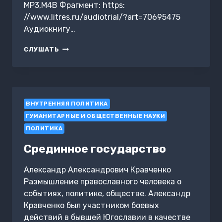
MP3,M4B Фрагмент: https:
//www.litres.ru/audiotrial/?art=70695475
Аудиокнигу…
ЧУЖИЕ
СЛУШАТЬ
И
СВОИ.
РУССКАЯ
ВЛАСТЬ
ОТ
ВНУТРЕННЯЯ ПОЛИТИКА
ЕКАТЕРИНЫ
II
ГУМАНИТАРНЫЕ И ОБЩЕСТВЕННЫЕ НАУКИ
ДО
ПОЛИТИКА
СТАЛИНА
Срединное государство
Александр Александрович Кравченко
Размышление православного человека о
событиях, политике, обществе. Александр
Кравченко был участником боевых
действий в бывшей Югославии в качестве