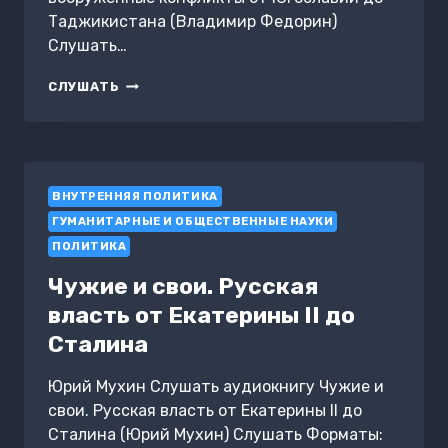
Таджикистана (Владимир Федорин)
Слушать…
ЕСЛИ
СЛУШАТЬ
ЗАВТРА
ВОЙНА:
ВООРУЖЕННЫЕ
КОНФЛИКТЫ
ОТ
ВНУТРЕННЯЯ ПОЛИТИКА
ЮГОСЛАВИИ
ДО
ГУМАНИТАРНЫЕ И ОБЩЕСТВЕННЫЕ НАУКИ
ТАДЖИКИСТАНА
ПОЛИТИКА
Чужие и свои. Русская
власть от Екатерины II до
Сталина
Юрий Мухин Слушать аудиокнигу Чужие и
свои. Русская власть от Екатерины II до
Сталина (Юрий Мухин) Слушать Форматы: