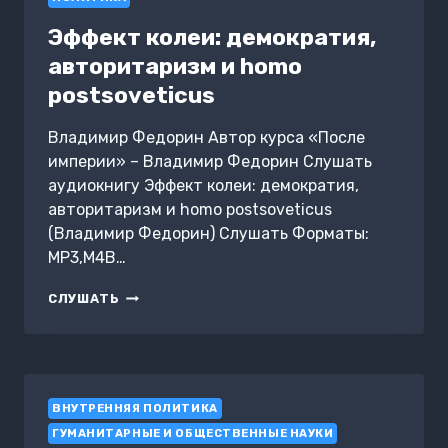
Эффект колеи: демократия,
авторитаризм и homo
postsoveticus
Владимир Федорин Автор курса «После
империи» – Владимир Федорин Слушать
аудиокнигу Эффект колеи: демократия,
авторитаризм и homo postsoveticus
(Владимир Федорин) Слушать Форматы:
MP3,M4B…
ЭФФЕКТ
СЛУШАТЬ
КОЛЕИ:
ДЕМОКРАТИЯ,
АВТОРИТАРИЗМ
И
HOMO
ВНУТРЕННЯЯ ПОЛИТИКА
POSTSOVETICUS
ГУМАНИТАРНЫЕ И ОБЩЕСТВЕННЫЕ НАУКИ