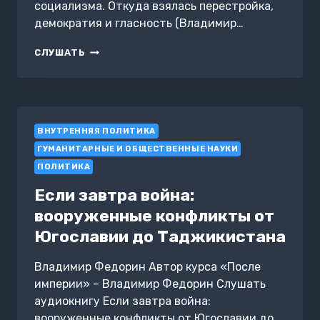
социализма. Откуда взялась перестройка,
демократия и гласность (Владимир…
МИХАИЛ
СЛУШАТЬ
ГОРБАЧЕВ
И
ПРОБЛЕМЫ
СОЦИАЛИЗМА.
ОТКУДА
ВНУТРЕННЯЯ ПОЛИТИКА
ВЗЯЛАСЬ
ПЕРЕСТРОЙКА,
ГУМАНИТАРНЫЕ И ОБЩЕСТВЕННЫЕ НАУКИ
ДЕМОКРАТИЯ
ПОЛИТИКА
И
ГЛАСНОСТЬ
Если завтра война:
вооруженные конфликты от
Югославии до Таджикистана
Владимир Федорин Автор курса «После
империи» – Владимир Федорин Слушать
аудиокнигу Если завтра война:
вооруженные конфликты от Югославии до