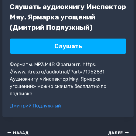
Слушать аудиокнигу Инспектор
Мяу. Ярмарка угощений
(Дмитрий Подлужный)
Слушать
Форматы: MP3,M4B Фрагмент: https:
//www.litres.ru/audiotrial/?art=71962831
Аудиокнигу «Инспектор Мяу. Ярмарка
угощений» можно скачать бесплатно по
подписке
Метки
Дмитрий Подлужный
записи:
Навигация
НАЗАД
ДАЛЕЕ