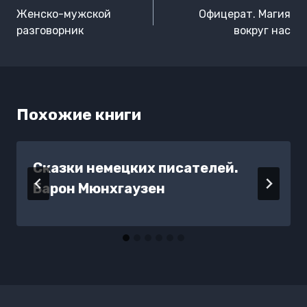
по
Женско-мужской
Офицерат. Магия
записям
разговорник
вокруг нас
Похожие книги
Сказки немецких писателей.
Барон Мюнхгаузен