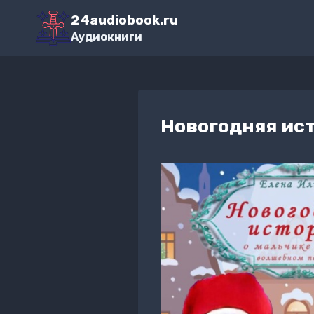
Перейти
24audiobook.ru
к
Аудиокниги
содержимому
Новогодняя ист