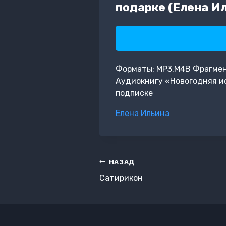
подарке (Елена И
Форматы: MP3,M4B Фрагмент:
Аудиокнигу «Новогодняя ис
подписке
Метки
Елена Ильина
записи:
Навигация
НАЗАД
по
Сатирикон
записям