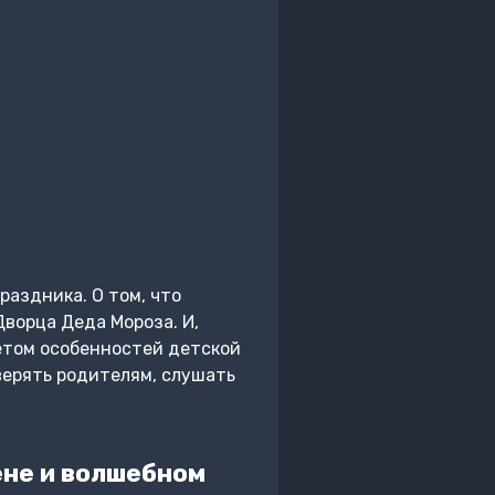
раздника. О том, что
ворца Деда Мороза. И,
чётом особенностей детской
оверять родителям, слушать
ёне и волшебном