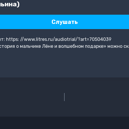
льина)
Слушать
 https: //www.litres.ru/audiotrial/?art=70504039
тория о мальчике Лёне и волшебном подарке» можно ск