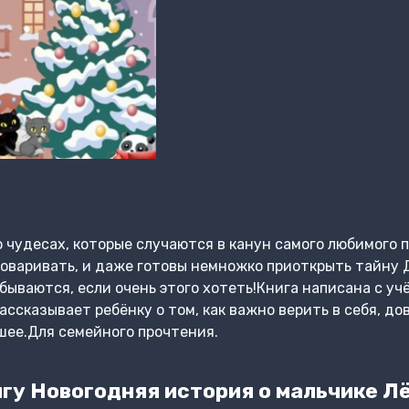
 чудесах, которые случаются в канун самого любимого п
варивать, и даже готовы немножко приоткрыть тайну Д
сбываются, если очень этого хотеть!Книга написана с у
рассказывает ребёнку о том, как важно верить в себя, д
чшее.Для семейного прочтения.
гу Новогодняя история о мальчике Л