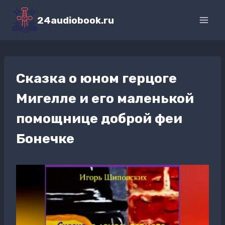
Перейти
к
24audiobook.ru
содержимому
Сказка о юном герцоге
Мигелле и его маленькой
помощнице доброй феи
Бонечке