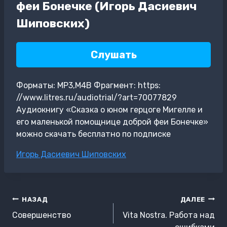
феи Бонечке (Игорь Дасиевич
Шиповских)
Слушать
Форматы: MP3,M4B Фрагмент: https:
//www.litres.ru/audiotrial/?art=70077829
Аудиокнигу «Сказка о юном герцоге Мигелле и
его маленькой помощнице доброй феи Бонечке»
можно скачать бесплатно по подписке
Метки
Игорь Дасиевич Шиповских
записи:
Навигация
НАЗАД
ДАЛЕЕ
по
Совершенство
Vita Nostra. Работа над