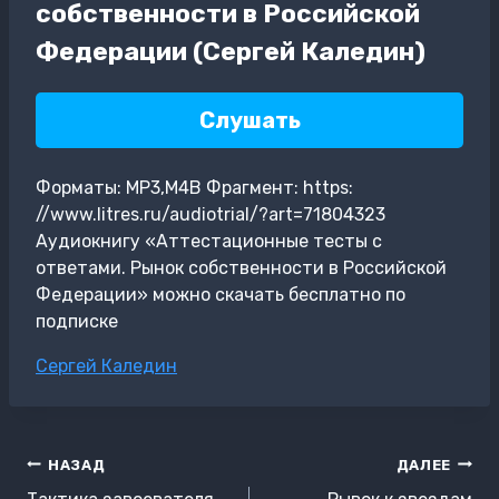
собственности в Российской
Федерации (Сергей Каледин)
Слушать
Форматы: MP3,M4B Фрагмент: https:
//www.litres.ru/audiotrial/?art=71804323
Аудиокнигу «Аттестационные тесты с
ответами. Рынок собственности в Российской
Федерации» можно скачать бесплатно по
подписке
Метки
Сергей Каледин
записи:
Навигация
НАЗАД
ДАЛЕЕ
по