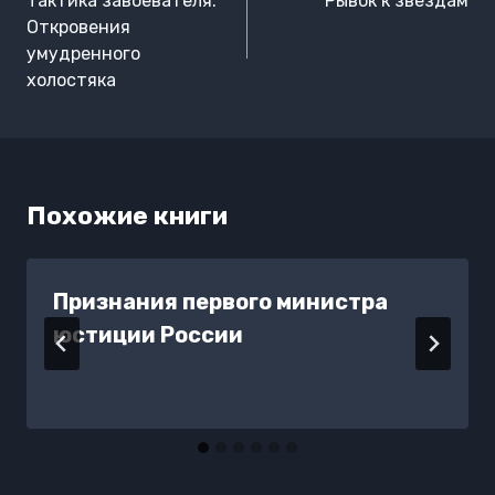
Тактика завоевателя.
Рывок к звездам
записям
Откровения
умудренного
холостяка
Похожие книги
Признания первого министра
юстиции России