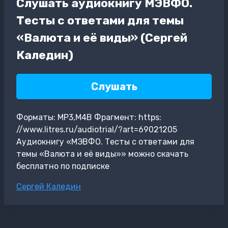
Слушать аудиокнигу МЭВФО.
Тесты с ответами для темы
«Валюта и её виды» (Сергей
Каледин)
Слушать
Форматы: MP3,M4B Фрагмент: https:
//www.litres.ru/audiotrial/?art=69021205
Аудиокнигу «МЭВФО. Тесты с ответами для
темы «Валюта и её виды»» можно скачать
бесплатно по подписке
Метки
Сергей Каледин
записи: