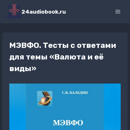
Перейти
к
24audiobook.ru
содержимому
МЭВФО. Тесты с ответами
для темы «Валюта и её
виды»