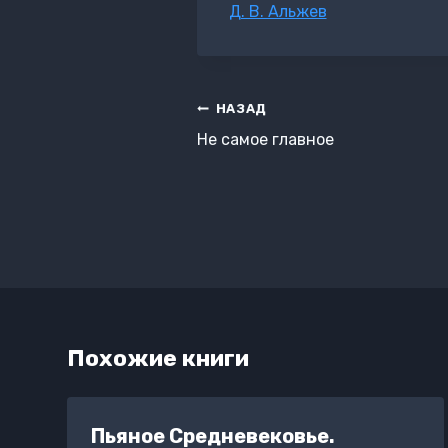
Метки
Д. В. Альжев
записи:
Навигация
НАЗАД
по
Не самое главное
записям
Похожие книги
Пьяное Средневековье.