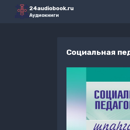
Перейти
24audiobook.ru
к
Аудиокниги
содержимому
Социальная пе