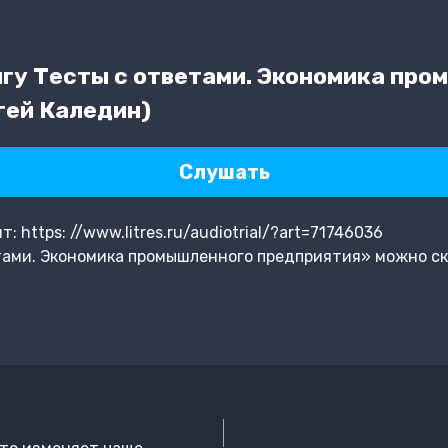
гу Тесты с ответами. Экономика про
гей Каледин)
Слушать
 https: //www.litres.ru/audiotrial/?art=71746036
тами. Экономика промышленного предприятия» можно ск