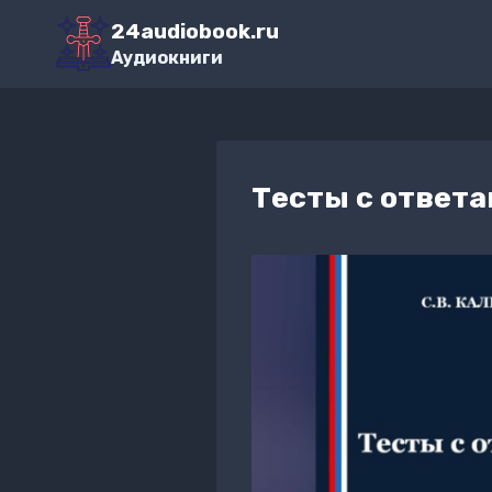
Перейти
24audiobook.ru
к
Аудиокниги
содержимому
Тесты с ответ