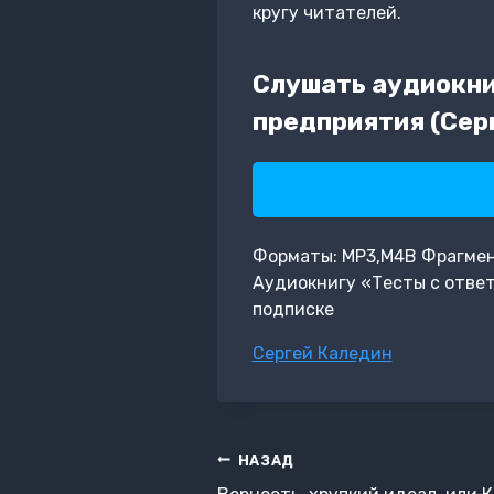
кругу читателей.
Слушать аудиокни
предприятия (Сер
Форматы: MP3,M4B Фрагмент:
Аудиокнигу «Тесты с отве
подписке
Метки
Сергей Каледин
записи:
Навигация
НАЗАД
по