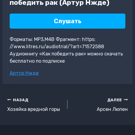
победить рак (Артур Нжде)
Слушать
Форматы: MP3,M4B Фрагмент: https:
//www.litres.ru/audiotrial/?art=71572588
Аудиокнигу «Как победить рак» можно скачать
бесплатно по подписке
Метки
Артур Нжде
записи:
Навигация
НАЗАД
ДАЛЕЕ
по
Хозяйка вредной горы
Арсен Люпен
записям